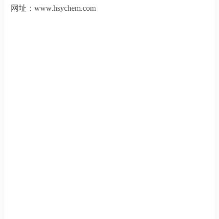
网址：
www.hsychem.com