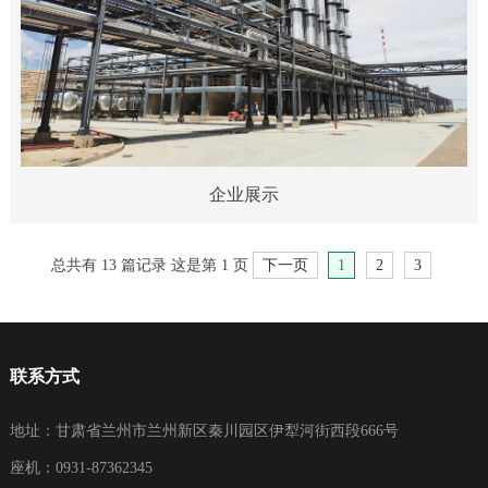
企业展示
总共有 13 篇记录 这是第 1 页
下一页
1
2
3
联系方式
地址：甘肃省兰州市兰州新区秦川园区伊犁河街西段666号
座机：0931-87362345