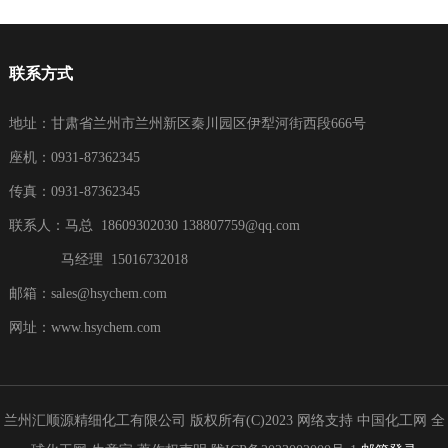
联系方式
地址：甘肃省兰州市兰州新区秦川园区伊犁河街西段666号
座机：0931-87362345
传真：0931-87362345
联系人：马总 18609302030
138807759@qq.com
马经理 15016732018
邮箱：
sales@hsychem.com
网址：
www.hsychem.com
兰州汇顺源精细化工有限公司
版权所有(C)2023
网络支持
中国化工网
全