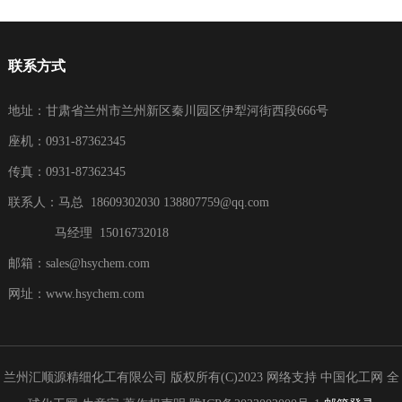
联系方式
地址：甘肃省兰州市兰州新区秦川园区伊犁河街西段666号
座机：0931-87362345
传真：0931-87362345
联系人：马总 18609302030
138807759@qq.com
马经理 15016732018
邮箱：
sales@hsychem.com
网址：
www.hsychem.com
兰州汇顺源精细化工有限公司
版权所有(C)2023
网络支持
中国化工网
全